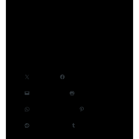
communiquées ultérieurement.
©Takeru Hokazono/SHUEISHA,Project Kagurabachi
Partager :
X
Facebook
E-mail
Imprimer
WhatsApp
Pinterest
Reddit
Tumblr