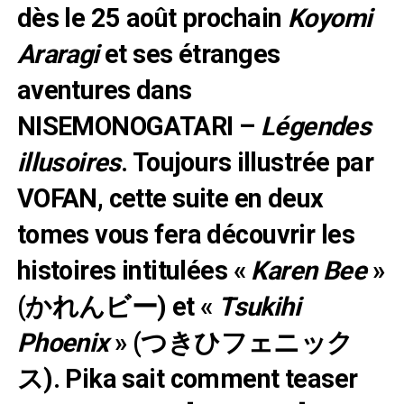
dès le 25 août prochain
Koyomi
Araragi
et ses étranges
aventures dans
NISEMONOGATARI –
Légendes
illusoires
. Toujours illustrée par
VOFAN, cette suite en deux
tomes vous fera découvrir les
histoires intitulées «
Karen Bee
»
(かれんビー) et «
Tsukihi
Phoenix
» (つきひフェニック
ス). Pika sait comment teaser