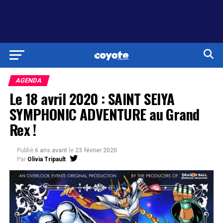
AGENDA
Le 18 avril 2020 : SAINT SEIYA
SYMPHONIC ADVENTURE au Grand
Rex !
Publié
6 ans avant
le
23 février 2020
Par
Olivia Tripault