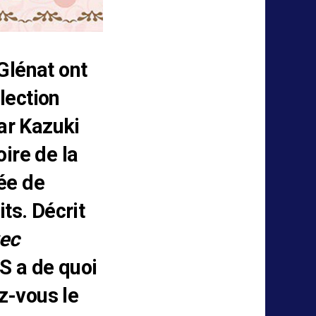
Glénat ont
lection
ar Kazuki
oire de la
gée de
ts. Décrit
vec
S a de quoi
z-vous le