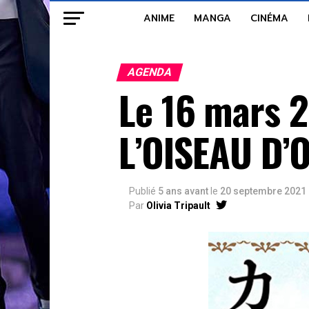
ANIME
MANGA
CINÉMA
AGENDA
Le 16 mars 2
L’OISEAU D’O
Publié
5 ans avant
le
20 septembre 2021
Par
Olivia Tripault