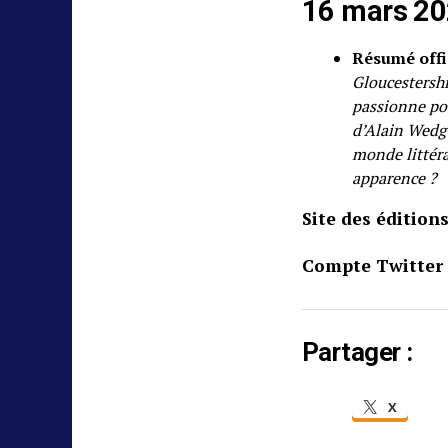
16 mars 20
Résumé offi
Gloucestershi
passionne pour
d’Alain Wedgw
monde littéra
apparence ?
Site des édition
Compte Twitter 
Partager :
X