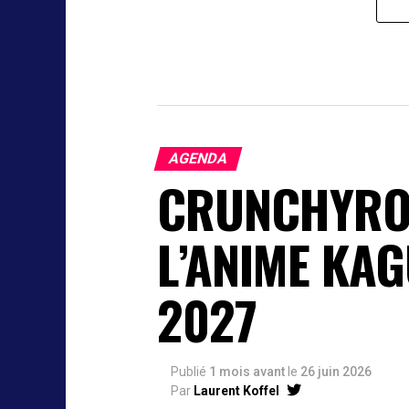
AGENDA
CRUNCHYROL
L’ANIME KAG
2027
Publié
1 mois avant
le
26 juin 2026
Par
Laurent Koffel