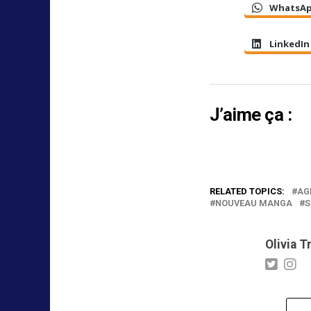
WhatsA
LinkedIn
J’aime ça :
RELATED TOPICS:
AG
NOUVEAU MANGA
S
Olivia T