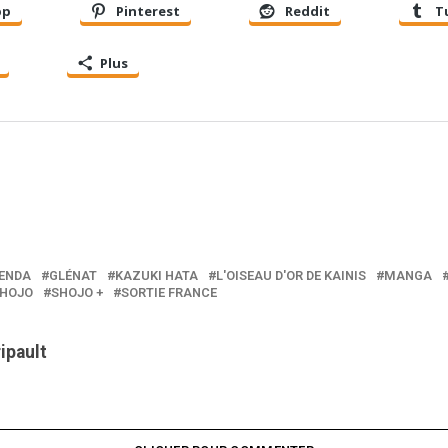
pp
Pinterest
Reddit
T
Plus
ENDA
GLÉNAT
KAZUKI HATA
L'OISEAU D'OR DE KAINIS
MANGA
HOJO
SHOJO +
SORTIE FRANCE
ripault