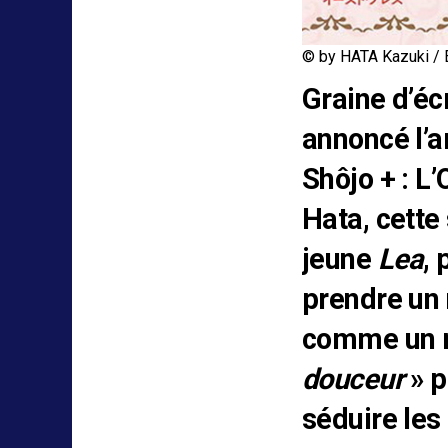
© by HATA Kazuki / 
Graine d’éc
annoncé l’a
Shôjo + : L
Hata, cette 
jeune
Lea
, 
prendre un 
comme un 
douceur
» p
séduire les