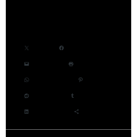
©Takeru Hokazono/SHUEISHA,Project Kagurabachi
Partager :
X
Facebook
E-mail
Imprimer
WhatsApp
Pinterest
Reddit
Tumblr
LinkedIn
Plus