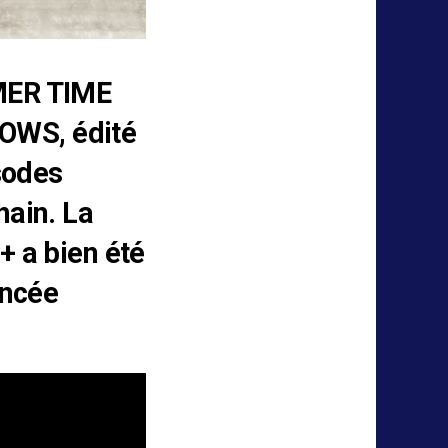
ER TIME
OWS, édité
sodes
hain. La
+ a bien été
oncée