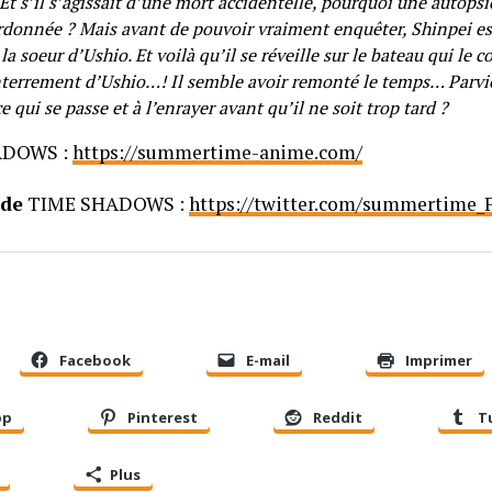
Et s’il s’agissait d’une mort accidentelle, pourquoi une autops
ordonnée ? Mais avant de pouvoir vraiment enquêter, Shinpei es
la soeur d’Ushio. Et voilà qu’il se réveille sur le bateau qui le c
enterrement d’Ushio…! Il semble avoir remonté le temps… Parvie
 qui se passe et à l’enrayer avant qu’il ne soit trop tard ?
ADOWS :
https://summertime-anime.com/
 de
TIME SHADOWS :
https://twitter.com/summertime_
Facebook
E-mail
Imprimer
pp
Pinterest
Reddit
T
Plus