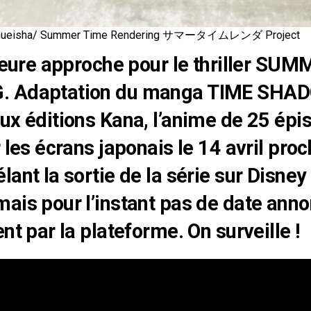
/ Shueisha/ Summer Time Rendering サマータイムレンダ Project
heure approche pour le thriller
SUMM
G
. Adaptation du manga TIME SHAD
ux éditions Kana, l’anime de 25 épi
 les écrans japonais le 14 avril proc
ant la sortie de la série sur Disney 
ais pour l’instant pas de date ann
nt par la plateforme. On surveille !