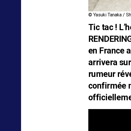
© Yasuki Tanaka 
Tic tac ! L’
RENDERIN
en France a
arrivera sur
rumeur révél
confirmée m
officielleme