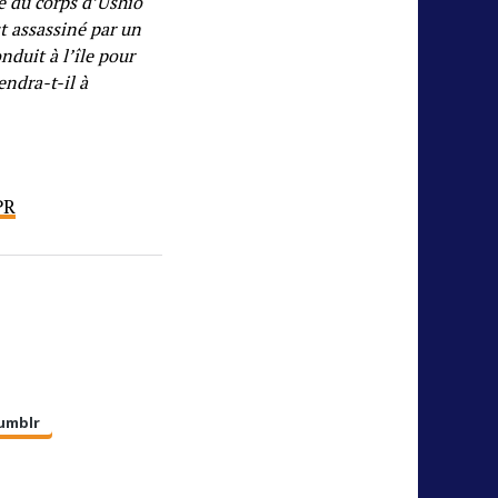
ie du corps d’Ushio
t assassiné par un
onduit à l’île pour
ndra-t-il à
PR
umblr