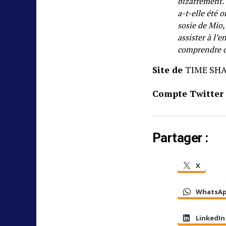
bizarrement. 
a-t-elle été 
sosie de Mio, 
assister à l’
comprendre ce
Site de
TIME SH
Compte Twitter
Partager :
X
WhatsA
LinkedIn