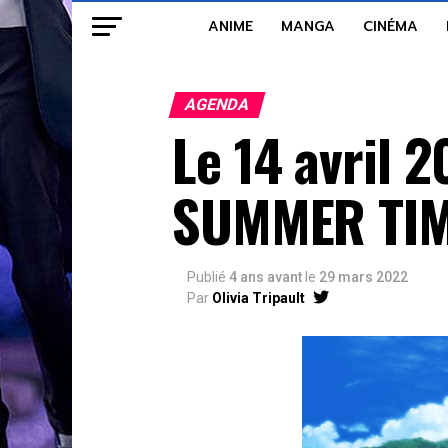
ANIME
MANGA
CINÉMA
AGENDA
Le 14 avril 
SUMMER TIM
Publié
4 ans avant
le
29 mars 2022
Par
Olivia Tripault