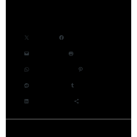
Partager :
X
Facebook
E-mail
Imprimer
WhatsApp
Pinterest
Reddit
Tumblr
LinkedIn
Plus
J’aime ça :