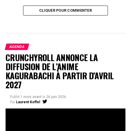
CLIQUER POUR COMMENTER
AGENDA
CRUNCHYROLL ANNONCE LA
DIFFUSION DE L’ANIME
KAGURABACHI À PARTIR D’AVRIL
2027
Publié
1 mois avant
le
26 juin 2026
Par
Laurent Koffel
La série très attendue, adaptée de l’œuvre de Takeru
Hokazono, sera diffusée sur Crunchyroll