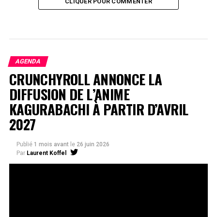
CLIQUER POUR COMMENTER
AGENDA
CRUNCHYROLL ANNONCE LA
DIFFUSION DE L’ANIME
KAGURABACHI À PARTIR D’AVRIL
2027
Publié
1 mois avant
le
26 juin 2026
Par
Laurent Koffel
La série très attendue, adaptée de l’œuvre de Takeru
Hokazono, sera diffusée sur Crunchyroll
Après la révélation officielle de son adaptation en