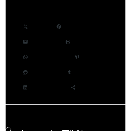
Partager :
X
Facebook
E-mail
Imprimer
WhatsApp
Pinterest
Reddit
Tumblr
LinkedIn
Plus
J’aime ça :
Chargement…