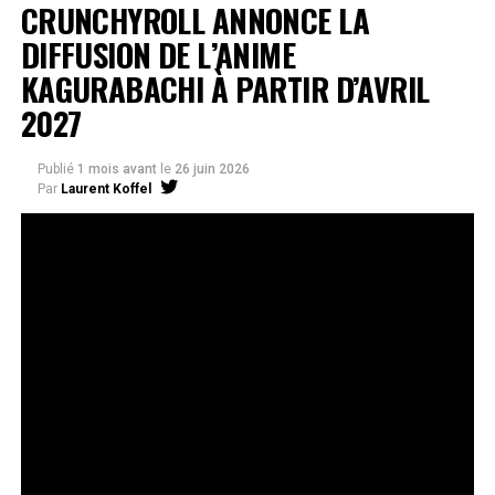
CRUNCHYROLL ANNONCE LA
DIFFUSION DE L’ANIME
KAGURABACHI À PARTIR D’AVRIL
2027
Publié
1 mois avant
le
26 juin 2026
Par
Laurent Koffel
La série très attendue, adaptée de l’œuvre de Takeru
Hokazono, sera diffusée sur Crunchyroll
Après la révélation officielle de son adaptation en
anime, Crunchyroll est fier d’annoncer l’acquisition
de
Kagurabachi
, d’après le manga de
Takeru
Hokazono
. La série est prévue pour avril 2027 et sera
disponible en streaming sur Crunchyroll dans le monde
entier, à l’exception du Japon, de la Chine continentale,
de la Corée du Nord et de la Corée du Sud.