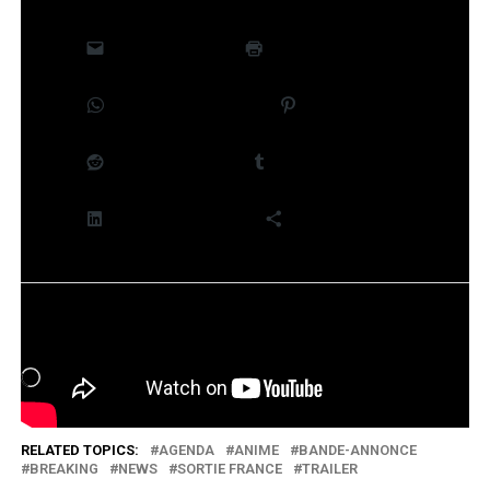
E-mail
Imprimer
WhatsApp
Pinterest
Reddit
Tumblr
LinkedIn
Plus
J’aime ça :
Chargement…
RELATED TOPICS:
AGENDA
ANIME
BANDE-ANNONCE
BREAKING
NEWS
SORTIE FRANCE
TRAILER