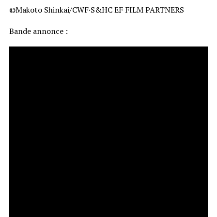
©Makoto Shinkai/CWF·S&HC EF FILM PARTNERS
Bande annonce :