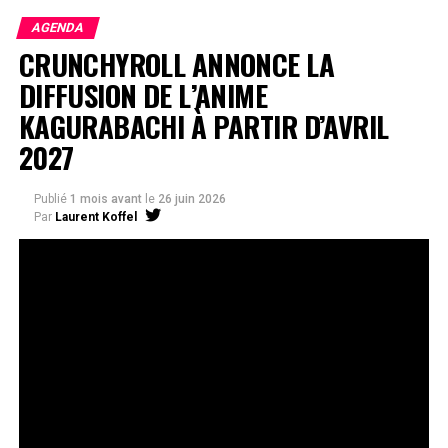
AGENDA
CRUNCHYROLL ANNONCE LA
DIFFUSION DE L’ANIME
KAGURABACHI À PARTIR D’AVRIL
2027
Publié
1 mois avant
le
26 juin 2026
Par
Laurent Koffel
La série très attendue, adaptée de l’œuvre de Takeru
Hokazono, sera diffusée sur Crunchyroll
Après la révélation officielle de son adaptation en
anime, Crunchyroll est fier d’annoncer l’acquisition
de
Kagurabachi
, d’après le manga de
Takeru
Hokazono
. La série est prévue pour avril 2027 et sera
disponible en streaming sur Crunchyroll dans le monde