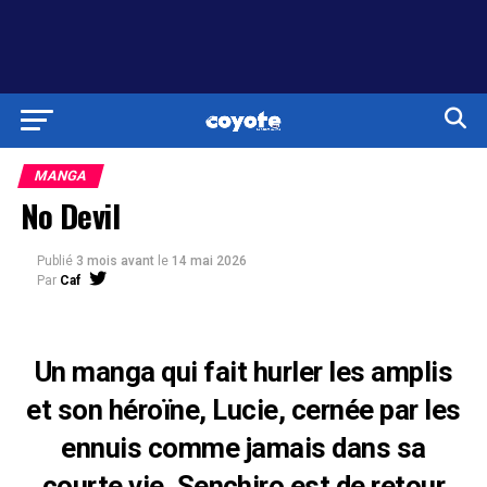
MANGA
No Devil
Publié
3 mois avant
le
14 mai 2026
Par
Caf
Un manga qui fait hurler les amplis
et son héroïne, Lucie, cernée par les
ennuis comme jamais dans sa
courte vie. Senchiro est de retour