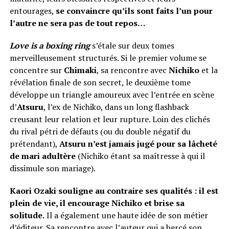
entourages,
se convaincre qu’ils sont faits l’un pour
l’autre ne sera pas de tout repos…
Love is a boxing ring
s’étale sur deux tomes
merveilleusement structurés. Si le premier volume se
concentre sur
Chimaki
, sa rencontre avec
Nichiko
et la
révélation finale de son secret, le deuxième tome
développe un triangle amoureux avec l’entrée en scène
d’
Atsuru
, l’ex de Nichiko, dans un long flashback
creusant leur relation et leur rupture. Loin des clichés
du rival pétri de défauts (ou du double négatif du
prétendant),
Atsuru n’est jamais jugé pour sa lâcheté
de mari adultère
(Nichiko étant sa maîtresse à qui il
dissimule son mariage).
Kaori Ozaki souligne au contraire ses qualités : il est
plein de vie, il encourage Nichiko et brise sa
solitude.
Il a également une haute idée de son métier
d’éditeur. Sa rencontre avec l’auteur qui a bercé son