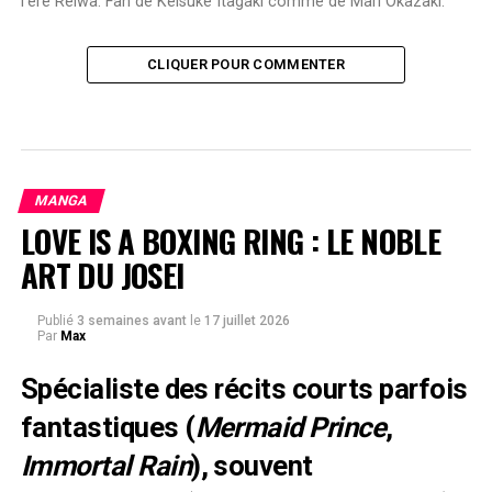
l'ère Reiwa. Fan de Keisuke Itagaki comme de Mari Okazaki.
CLIQUER POUR COMMENTER
MANGA
LOVE IS A BOXING RING : LE NOBLE
ART DU JOSEI
Publié
3 semaines avant
le
17 juillet 2026
Par
Max
Spécialiste des récits courts parfois
fantastiques (
Mermaid Prince
,
Immortal Rain
), souvent