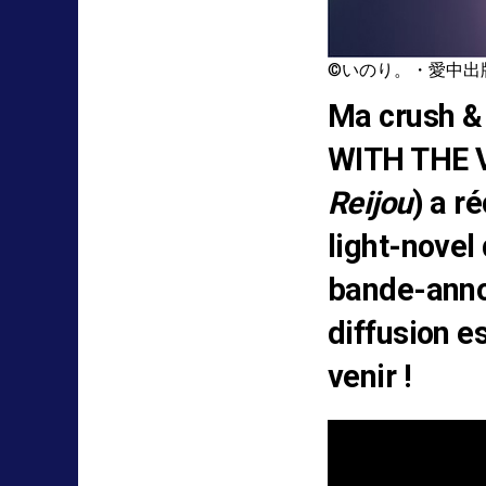
©いのり。・愛中出
Ma crush & 
WITH THE V
Reijou
) a r
light-novel
bande-annon
diffusion e
venir !