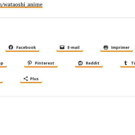
om/wataoshi_anime
Facebook
E-mail
Imprimer
pp
Pinterest
Reddit
T
Plus