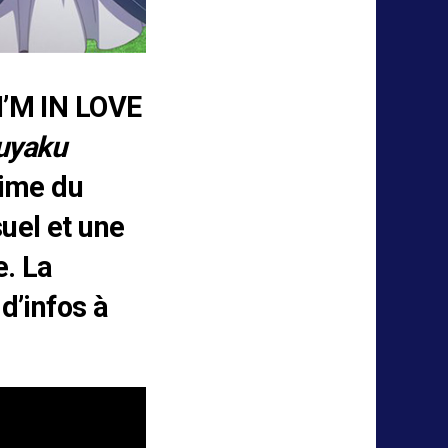
 I’M IN LOVE
uyaku
nime du
suel et une
e. La
d’infos à