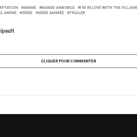
APTATION
ANIME
BANDE-ANNONCE
I'M IN LOVE WITH THE VILLAI
L ANIME
SÉRIE
SÉRIE ANIMÉE
TRAILER
ripault
CLIQUER POUR COMMENTER
L ANNONCE LA DIFF