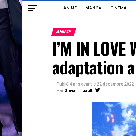
ANIME
MANGA
CINÉMA
ANIME
I’M IN LOVE 
adaptation 
Publié
4 ans avant
le
22 décembre 2022
Par
Olivia Tripault