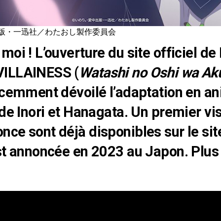
版・一迅社／わたおし製作委員会
moi ! L’ouverture du site officiel de
ILLAINESS (
Watashi no Oshi wa Ak
écemment dévoilé l’adaptation en a
 de Inori et Hanagata. Un premier vi
ce sont déjà disponibles sur le sit
st annoncée en 2023 au Japon. Plus 