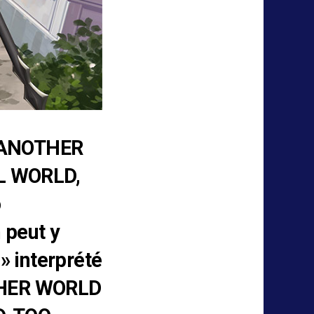
N ANOTHER
L WORLD,
o
 peut y
» interprété
THER WORLD