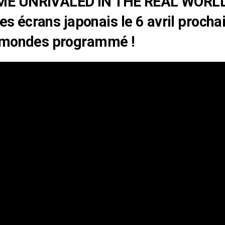
E UNRIVALED IN THE REAL WORLD
 les écrans japonais le 6 avril proch
 mondes programmé !