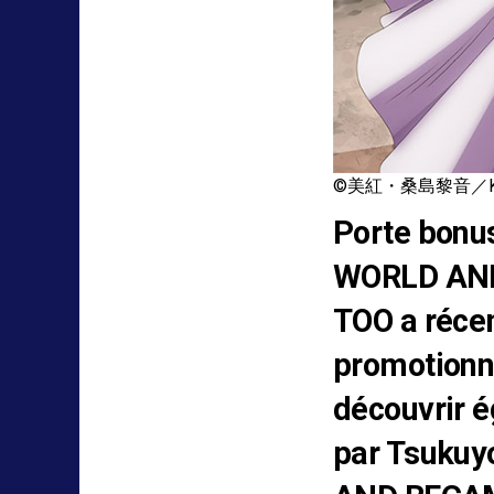
©美紅・桑島黎音／K
Porte bonu
WORLD AND
TOO a récem
promotionne
découvrir é
par Tsukuy