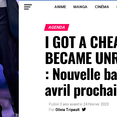
ANIME
MANGA
CINÉMA
AGENDA
I GOT A CHE
BECAME UNR
: Nouvelle b
avril prochai
Publié
3 ans avant
le
24 février 2023
Par
Olivia Tripault