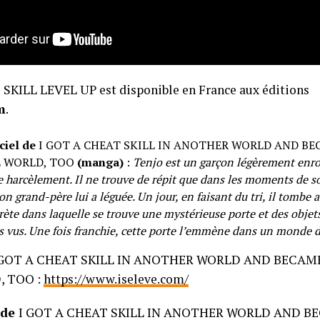
KILL LEVEL UP est disponible en France aux éditions
m
.
ciel de
I GOT A CHEAT SKILL IN ANOTHER WORLD AND BE
L WORLD, TOO
(manga)
:
Tenjo est un garçon légèrement enro
e harcèlement. Il ne trouve de répit que dans les moments de so
n grand-père lui a léguée. Un jour, en faisant du tri, il tombe 
rète dans laquelle se trouve une mystérieuse porte et des objet
s vus. Une fois franchie, cette porte l’emmène dans un monde d
GOT A CHEAT SKILL IN ANOTHER WORLD AND BECAM
, TOO :
https://www.iseleve.com/
 de
I GOT A CHEAT SKILL IN ANOTHER WORLD AND B