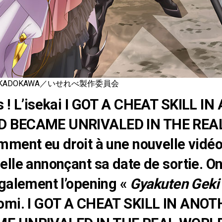
ADOKAWA／いせれべ製作委員会
s ! L’isekai I GOT A CHEAT SKILL I
 BECAME UNRIVALED IN THE REA
ment eu droit à une nouvelle vidé
lle annonçant sa date de sortie. On
galement l’opening «
Gyakuten Geki
omi. I GOT A CHEAT SKILL IN ANO