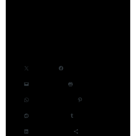
©Takeru Hokazono/SHUEISHA,Project Kagurabachi
Partager :
X
Facebook
E-mail
Imprimer
WhatsApp
Pinterest
Reddit
Tumblr
LinkedIn
Plus