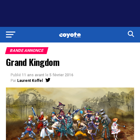
BANDE ANNONCE
Grand Kingdom
Publié
11 ans avant
le
5 février 2016
Par
Laurent Koffel