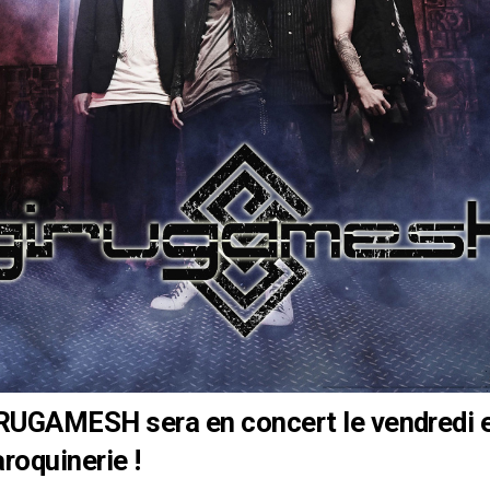
IRUGAMESH
sera en concert le vendredi 
roquinerie !