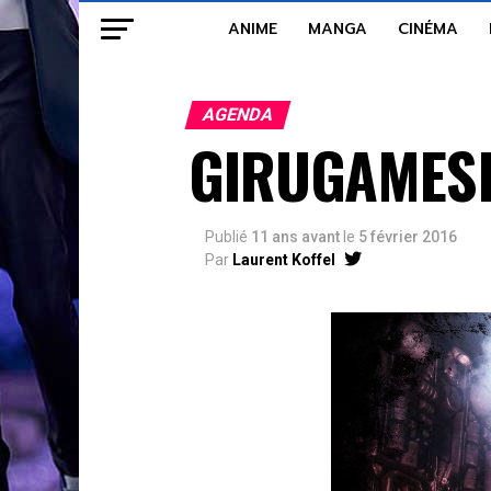
ANIME
MANGA
CINÉMA
AGENDA
GIRUGAMESH
Publié
11 ans avant
le
5 février 2016
Par
Laurent Koffel