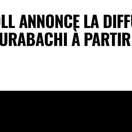
L ANNONCE LA DIFF
URABACHI À PARTIR 
ndue, adaptée de l’œuvre de Takeru Hokazono, sera diffus
n officielle de son adaptation en anime, Crunchyroll est f
agurabachi
, d’après le manga de
Takeru Hokazono
. La
 sera disponible en streaming sur Crunchyroll dans le mon