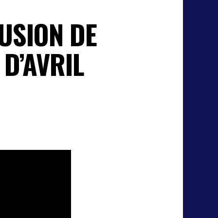
USION DE
D’AVRIL
ée sur Crunchyroll
ier d’annoncer
 série est prévue
de entier, à