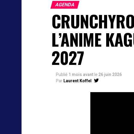
AGENDA
CRUNCHYROL
L’ANIME KAG
2027
Publié
1 mois avant
le
26 juin 2026
Par
Laurent Koffel
La série très atte
Après la révélatio
l’acquisition de
K
pour avril 2027 et