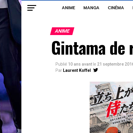
ANIME
MANGA
CINÉMA
ANIME
Gintama de 
Publié
10 ans avant
le
21 septembre 201
Par
Laurent Koffel