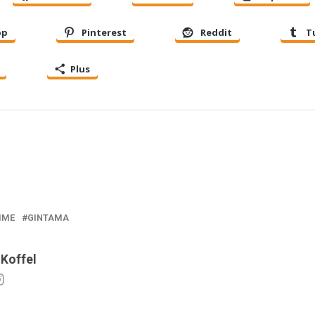
pp
Pinterest
Reddit
T
Plus
IME
GINTAMA
 Koffel