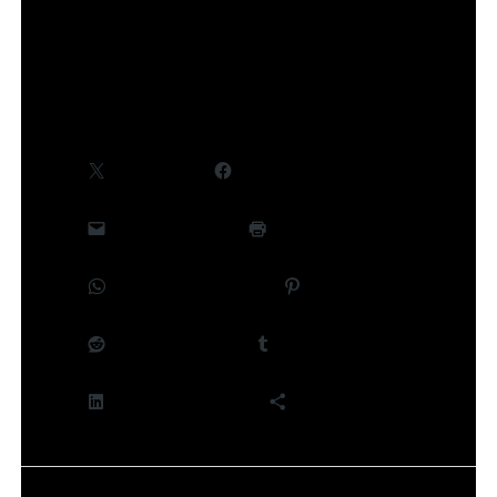
©Takeru Hokazono/SHUEISHA,Project Kagurabachi
Partager :
X
Facebook
E-mail
Imprimer
WhatsApp
Pinterest
Reddit
Tumblr
LinkedIn
Plus