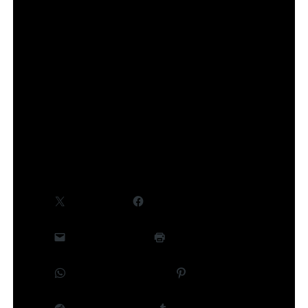
Des informations complémentaires, notamment
concernant le cast et la production, seront
communiquées ultérieurement.
©Takeru Hokazono/SHUEISHA,Project Kagurabachi
Partager :
X
Facebook
E-mail
Imprimer
WhatsApp
Pinterest