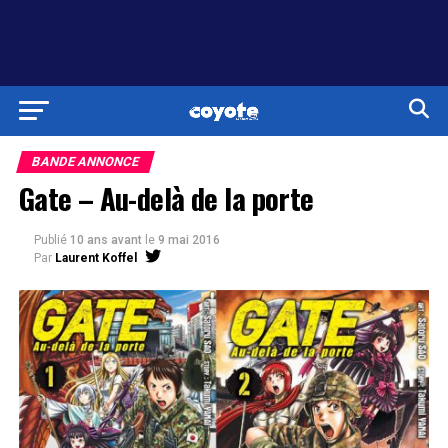
BANDE ANNONCE
Gate – Au-delà de la porte
Publié
10 ans avant
le
9 mai 2016
Par
Laurent Koffel