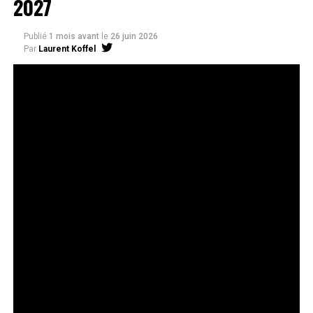
2027
Publié
1 mois avant
le
26 juin 2026
Par
Laurent Koffel
La série très attendue, adaptée de l’œuvre de Takeru
Hokazono, sera diffusée sur Crunchyroll
Après la révélation officielle de son adaptation en
anime, Crunchyroll est fier d’annoncer l’acquisition
de
Kagurabachi
, d’après le manga de
Takeru
Hokazono
. La série est prévue pour avril 2027 et sera
disponible en streaming sur Crunchyroll dans le monde
entier, à l’exception du Japon, de la Chine continentale,
de la Corée du Nord et de la Corée du Sud.
Kagurabachi
s’est rapidement imposé comme l’un des
nouveaux titres les plus remarqués du magazine
Weekly
Shonen Jump
, suscitant une forte attente de la part des