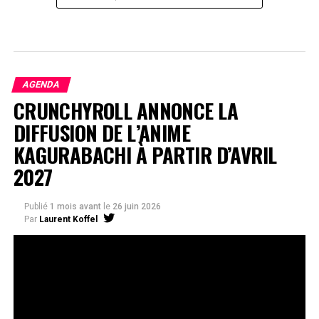
AGENDA
CRUNCHYROLL ANNONCE LA
DIFFUSION DE L’ANIME
KAGURABACHI À PARTIR D’AVRIL
2027
Publié
1 mois avant
le
26 juin 2026
Par
Laurent Koffel
La série très attendue, adaptée de l’œuvre de Takeru
Hokazono, sera diffusée sur Crunchyroll
Après la révélation officielle de son adaptation en