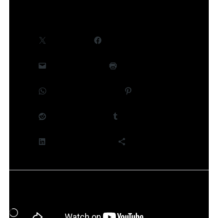
Partager :
X
Facebook
E-mail
Imprimer
WhatsApp
Pinterest
Reddit
Tumblr
LinkedIn
Plus
J’aime ça :
Chargement…