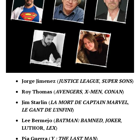
Jorge Jimenez
(
JUSTICE LEAGUE
,
SUPER SONS
)
Roy Thomas
(
AVENGERS
,
X-MEN
,
CONAN
)
Jim Starlin
(
LA MORT DE CAPTAIN MARVEL
,
LE GANT DE L’INFINI
)
Lee Bermejo
(
BATMAN: BAMNED
,
JOKER
,
LUTHOR
,
LEX
)
Pia Guerra
(
Y : THE LAST MAN
)