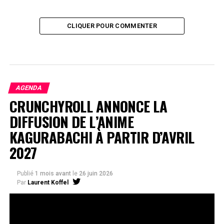
CLIQUER POUR COMMENTER
AGENDA
CRUNCHYROLL ANNONCE LA
DIFFUSION DE L’ANIME
KAGURABACHI À PARTIR D’AVRIL
2027
Publié
1 mois avant
le
26 juin 2026
Par
Laurent Koffel
La série très attendue, adaptée de l’œuvre de Takeru
Hokazono, sera diffusée sur Crunchyroll