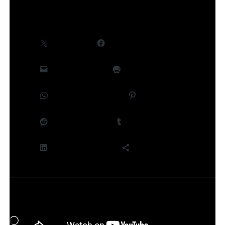
Partager :
X
Facebook
E-mail
Imprimer
WhatsApp
Pinterest
Reddit
Tumblr
LinkedIn
Plus
J’aime ça :
Chargement…