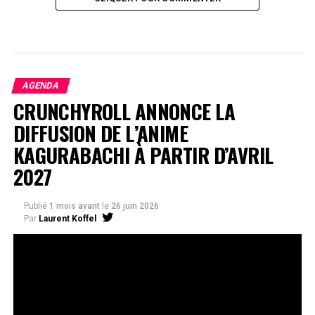
AGENDA
CRUNCHYROLL ANNONCE LA
DIFFUSION DE L’ANIME
KAGURABACHI À PARTIR D’AVRIL
2027
Publié
1 mois avant
le
26 juin 2026
Par
Laurent Koffel
La série très attendue, adaptée de l’œuvre de Takeru
Hokazono, sera diffusée sur Crunchyroll
Après la révélation officielle de son adaptation en