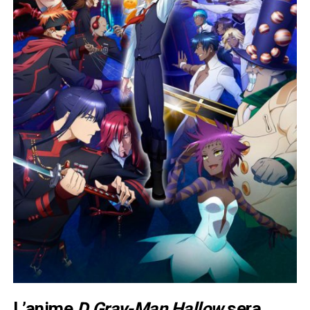
L’anime
D.Gray-Man Hallow
sera