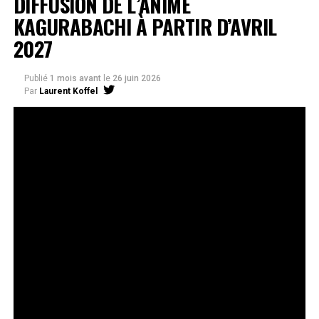
DIFFUSION DE L’ANIME
KAGURABACHI À PARTIR D’AVRIL
2027
Publié
1 mois avant
le
26 juin 2026
Par
Laurent Koffel
La série très attendue, adaptée de l’œuvre de Takeru
Hokazono, sera diffusée sur Crunchyroll
Après la révélation officielle de son adaptation en
anime, Crunchyroll est fier d’annoncer l’acquisition
de
Kagurabachi
, d’après le manga de
Takeru
Hokazono
. La série est prévue pour avril 2027 et sera
disponible en streaming sur Crunchyroll dans le monde
entier, à l’exception du Japon, de la Chine continentale,
de la Corée du Nord et de la Corée du Sud.
Kagurabachi
s’est rapidement imposé comme l’un des