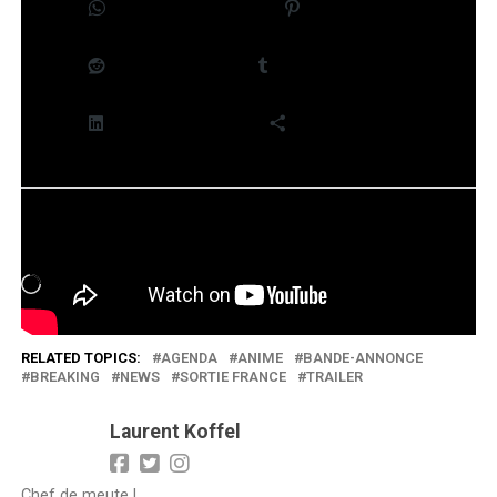
WhatsApp
Pinterest
Reddit
Tumblr
LinkedIn
Plus
J’aime ça :
Chargement…
RELATED TOPICS:
AGENDA
ANIME
BANDE-ANNONCE
BREAKING
NEWS
SORTIE FRANCE
TRAILER
Laurent Koffel
Chef de meute !