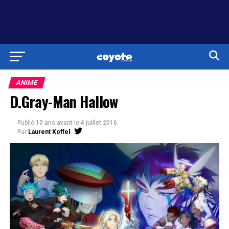
ANIME
D.Gray-Man Hallow
Publié
10 ans avant
le
4 juillet 2016
Par
Laurent Koffel