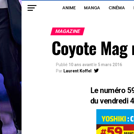
ANIME
MANGA
CINÉMA
MAGAZINE
Coyote Mag
Publié
10 ans avant
le
5 mars 2016
Par
Laurent Koffel
Le numéro 59
du vendredi 4