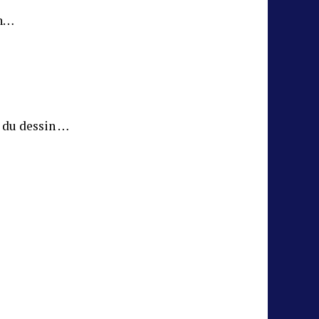
on…
 du dessin …