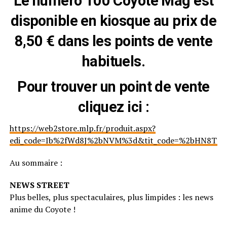
Le numéro 100 Coyote Mag est
disponible en kiosque au prix de
8,50 € dans les points de vente
habituels.
Pour trouver un point de vente
cliquez ici :
https://web2store.mlp.fr/produit.aspx?
edi_code=Ib%2fWd8J%2bNVM%3d&tit_code=%2bHN8T8r
Au sommaire :
NEWS STREET
Plus belles, plus spectaculaires, plus limpides : les news
anime du Coyote !