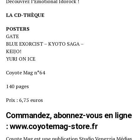
Découvrez l’Emotional Idorock !
LA CD-THÈQUE
POSTERS
GATE
BLUE EXORCIST – KYOTO SAGA –
KEIJO!
YURI ON ICE
Coyote Mag n°64
140 pages
Prix : 6,75 euros
Commandez, abonnez-vous en ligne
:
www.coyotemag-store.fr
Coyote Mag est une publication Studio Venezzia Médias