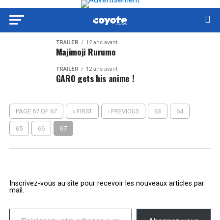
TRAILER
12 ans avant
Majimoji Rurumo
TRAILER
12 ans avant
GARO gets his anime !
PAGE 67 OF 67
« FIRST
‹ PREVIOUS
63
64
65
66
67
Inscrivez-vous au site pour recevoir les nouveaux articles par
mail.
Saisissez votre adresse e-mail…