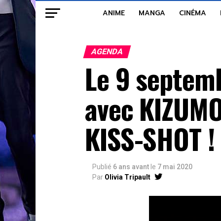
ANIME
MANGA
CINÉMA
AGENDA
Le 9 septemb
avec KIZUM
KISS-SHOT !
Publié
6 ans avant
le
7 mai 2020
Par
Olivia Tripault