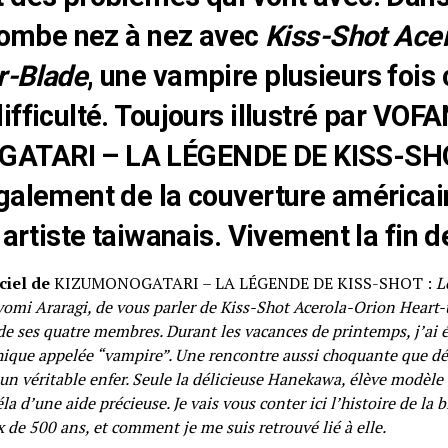
 tombe nez à nez avec
Kiss-Shot Ace
r-Blade
, une vampire plusieurs fois
ifficulté. Toujours illustré par VOFA
ATARI – LA LÉGENDE DE KISS-SH
galement de la couverture américai
 artiste taiwanais. Vivement la fin de 
ciel de
KIZUMONOGATARI – LA LÉGENDE DE KISS-SHOT :
L
omi Araragi, de vous parler de Kiss-Shot Acerola-Orion Heart-
de ses quatre membres. Durant les vacances de printemps, j’ai é
ique appelée “vampire”. Une rencontre aussi choquante que dé
r un véritable enfer. Seule la délicieuse Hanekawa, élève modèle
éla d’une aide précieuse. Je vais vous conter ici l’histoire de la 
 de 500 ans, et comment je me suis retrouvé lié à elle.