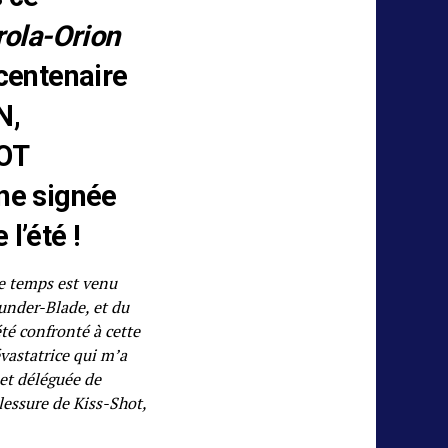
rola-Orion
 centenaire
N,
OT
ne signée
l’été !
e temps est venu
under-Blade, et du
té confronté à cette
vastatrice qui m’a
 et déléguée de
blessure de Kiss-Shot,