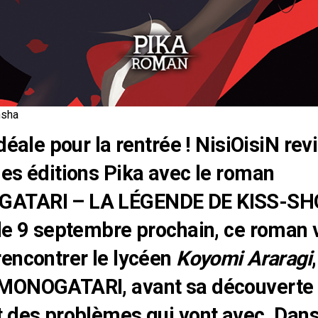
nsha
déale pour la rentrée ! NisiOisiN rev
es éditions Pika avec le roman
ATARI – LA LÉGENDE DE KISS-SH
le 9 septembre prochain, ce roman 
encontrer le lycéen
Koyomi Araragi
MONOGATARI, avant sa découverte
 des problèmes qui vont avec. Dans