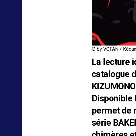
© by VOFAN / Kôda
La lecture i
catalogue d
KIZUMONOG
Disponible 
permet de r
série BAKE
chimères et