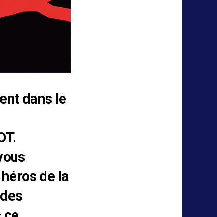
ient dans le
OT.
vous
, héros de la
 des
 ce