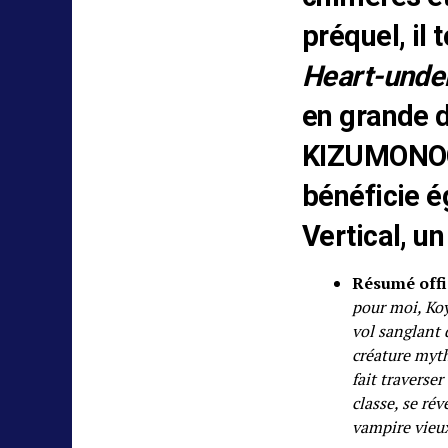
préquel, il
Heart-unde
en grande d
KIZUMONOG
bénéficie é
Vertical, un
Résumé offi
pour moi, Koy
vol sanglant 
créature myth
fait traverse
classe, se rév
vampire vieux