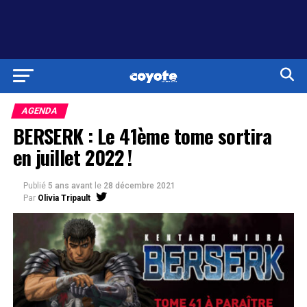
AGENDA
BERSERK : Le 41ème tome sortira
en juillet 2022 !
Publié
5 ans avant
le
28 décembre 2021
Par
Olivia Tripault