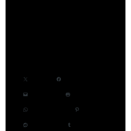
concernant le cast et la production, seront
communiquées ultérieurement.
©Takeru Hokazono/SHUEISHA,Project Kagurabachi
Partager :
X
Facebook
E-mail
Imprimer
WhatsApp
Pinterest
Reddit
Tumblr