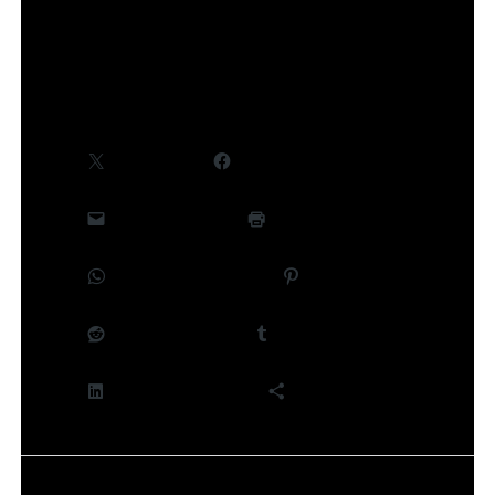
©Takeru Hokazono/SHUEISHA,Project Kagurabachi
Partager :
X
Facebook
E-mail
Imprimer
WhatsApp
Pinterest
Reddit
Tumblr
LinkedIn
Plus