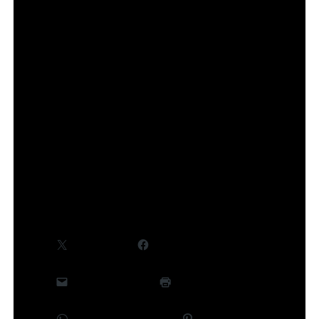
tomes déjà disponibles, tome 10 prévu le 10 juillet).
Des informations complémentaires, notamment
concernant le cast et la production, seront
communiquées ultérieurement.
©Takeru Hokazono/SHUEISHA,Project Kagurabachi
Partager :
X
Facebook
E-mail
Imprimer