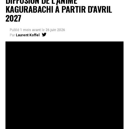
KAGURABACHI À PARTIR D’AVRIL
2027
Publié
1 mois avant
le
26 juin 2026
Par
Laurent Koffel
La série très attendue, adaptée de l’œuvre de Takeru
Hokazono, sera diffusée sur Crunchyroll
Après la révélation officielle de son adaptation en
anime, Crunchyroll est fier d’annoncer l’acquisition
de
Kagurabachi
, d’après le manga de
Takeru
Hokazono
. La série est prévue pour avril 2027 et sera
disponible en streaming sur Crunchyroll dans le monde
entier, à l’exception du Japon, de la Chine continentale,
de la Corée du Nord et de la Corée du Sud.
Kagurabachi
s’est rapidement imposé comme l’un des