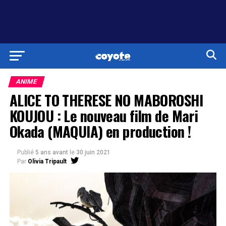
ANIME
ALICE TO THERESE NO MABOROSHI
KOUJOU : Le nouveau film de Mari
Okada (MAQUIA) en production !
Publié
5 ans avant
le
30 juin 2021
Par
Olivia Tripault