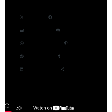
Partager :
X
Facebook
E-mail
Imprimer
WhatsApp
Pinterest
Reddit
Tumblr
LinkedIn
Plus
J’aime ça :
Chargement…