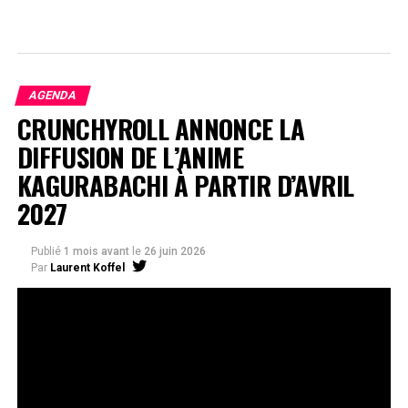
AGENDA
CRUNCHYROLL ANNONCE LA
DIFFUSION DE L’ANIME
KAGURABACHI À PARTIR D’AVRIL
2027
Publié
1 mois avant
le
26 juin 2026
Par
Laurent Koffel
La série très attendue, adaptée de l’œuvre de Takeru
Hokazono, sera diffusée sur Crunchyroll
Après la révélation officielle de son adaptation en
anime, Crunchyroll est fier d’annoncer l’acquisition