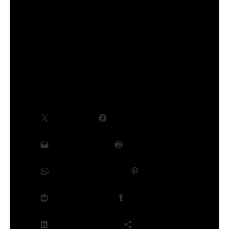
communiquées ultérieurement.
©Takeru Hokazono/SHUEISHA,Project Kagurabachi
Partager :
X
Facebook
E-mail
Imprimer
WhatsApp
Pinterest
Reddit
Tumblr
LinkedIn
Plus