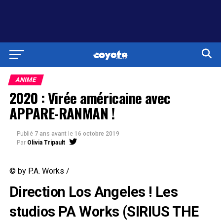
ANIME
2020 : Virée américaine avec
APPARE-RANMAN !
Publié
7 ans avant
le
16 octobre 2019
Par
Olivia Tripault
© by P.A. Works /
Direction Los Angeles ! Les
studios PA Works (SIRIUS THE