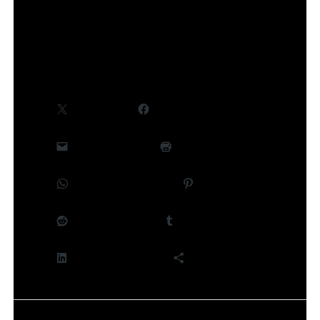
©Takeru Hokazono/SHUEISHA,Project Kagurabachi
Partager :
X
Facebook
E-mail
Imprimer
WhatsApp
Pinterest
Reddit
Tumblr
LinkedIn
Plus