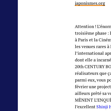
japonismes.org
Attention ! L’énor
troisième phase : 
à Paris et la Ciné
les venues rares à
l’international ap
dont elle a incarn
20th CENTURY BOYS
réalisateurs que ç
parmi eux, vous p
février une proje
ailleurs prêté sa 
MÈNENT L’ENQUÊTE)
l’excellent
Shinji 