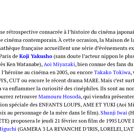
me rétrospective consacrée à l’histoire du cinéma japonai
le cinéma contemporain. À cette occasion, la Maison de l
mathèque française accueillent une série d’événements e
 Paris de
Koji Yakusho
(sans doute l’acteur nippon le plu
rès Ken Watanabe),
Aoi Miyazaki
, bien connue des fans 
é l’héroïne au cinéma en 2005, ou encore
Takako Tokiwa
,
, CUT ou encore le récent drama MARE. Mais c’est surt
a va enflammer la curiosité des cinéphiles. Ils sont au n
ourrez retrouver
Mamouru Hosoda
, qui viendra présente
ction spéciale des ENFANTS LOUPS, AME ET YUKI (Aoi Mi
voix au personnage de la mère dans le film).
Shunji Iwai
(H
 proposera le jeudi 21 février son film de 1995 LOVE
Higuchi
(GAMERA 3 LA REVANCHE D’IRIS, LORELEI, L’