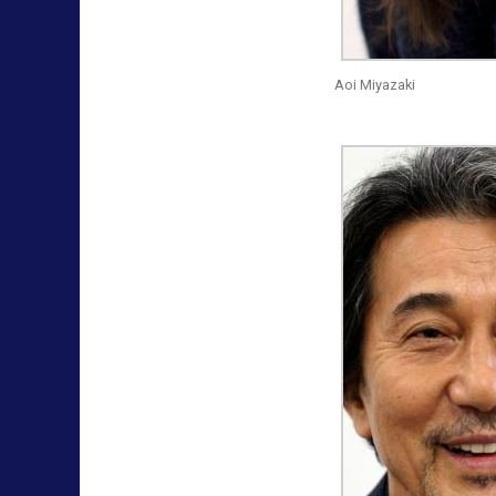
Aoi Miyazaki