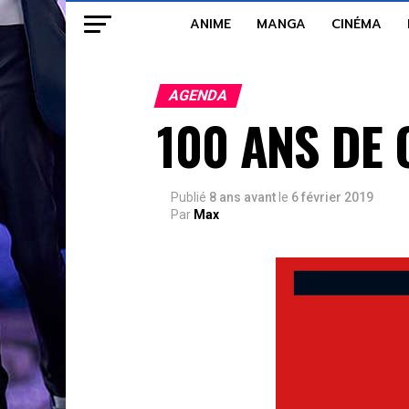
ANIME
MANGA
CINÉMA
AGENDA
100 ANS DE
Publié
8 ans avant
le
6 février 2019
Par
Max