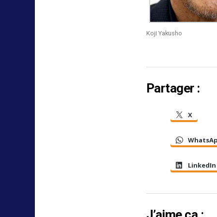
Koji Yakusho
Partager :
X
WhatsA
LinkedIn
J’aime ça :