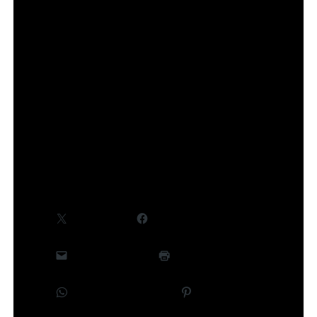
Des informations complémentaires, notamment
concernant le cast et la production, seront
communiquées ultérieurement.
©Takeru Hokazono/SHUEISHA,Project Kagurabachi
Partager :
X
Facebook
E-mail
Imprimer
WhatsApp
Pinterest