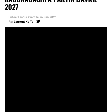
2027
Publié
1 mois avant
le
26 juin 2026
Par
Laurent Koffel
La série très attendue, adaptée de l’œuvre de Takeru
Hokazono, sera diffusée sur Crunchyroll
Après la révélation officielle de son adaptation en
anime, Crunchyroll est fier d’annoncer l’acquisition
de
Kagurabachi
, d’après le manga de
Takeru
Hokazono
. La série est prévue pour avril 2027 et sera
disponible en streaming sur Crunchyroll dans le monde
entier, à l’exception du Japon, de la Chine continentale,
de la Corée du Nord et de la Corée du Sud.
Kagurabachi
s’est rapidement imposé comme l’un des
nouveaux titres les plus remarqués du magazine
Weekly