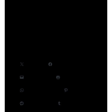
concernant le cast et la production, seront
communiquées ultérieurement.
©Takeru Hokazono/SHUEISHA,Project Kagurabachi
Partager :
X
Facebook
E-mail
Imprimer
WhatsApp
Pinterest
Reddit
Tumblr