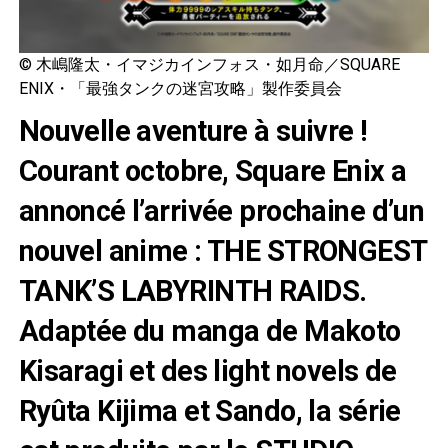
© 木嶋隆太・イマジカインフォス・如月命／SQUARE
ENIX・「最強タンクの迷宮攻略」製作委員会
Nouvelle aventure à suivre !
Courant octobre, Square Enix a
annoncé l’arrivée prochaine d’un
nouvel anime : THE STRONGEST
TANK’S LABYRINTH RAIDS.
Adaptée du manga de Makoto
Kisaragi et des light novels de
Ryûta Kijima et Sando, la série