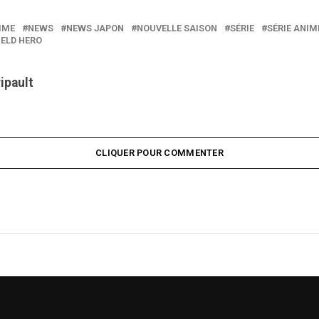
IME
NEWS
NEWS JAPON
NOUVELLE SAISON
SÉRIE
SÉRIE ANIM
IELD HERO
ripault
CLIQUER POUR COMMENTER
L ANNONCE LA DIFF