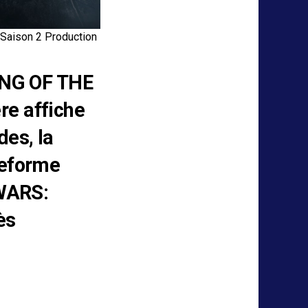
 Saison 2 Production
SING OF THE
e affiche
des, la
ateforme
 WARS:
ès