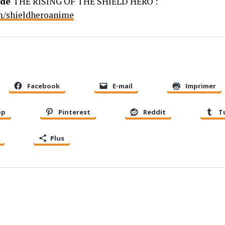
 de
THE RISING OF THE SHIELD HERO :
om/shieldheroanime
Facebook
E-mail
Imprimer
pp
Pinterest
Reddit
T
Plus