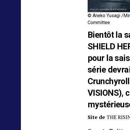
© Aneko Yusagi /Min
Committee
Bientôt la 
SHIELD HER
pour la sai
série devra
Crunchyrol
VISIONS), c
mystérieuse.
Site de
THE RISI