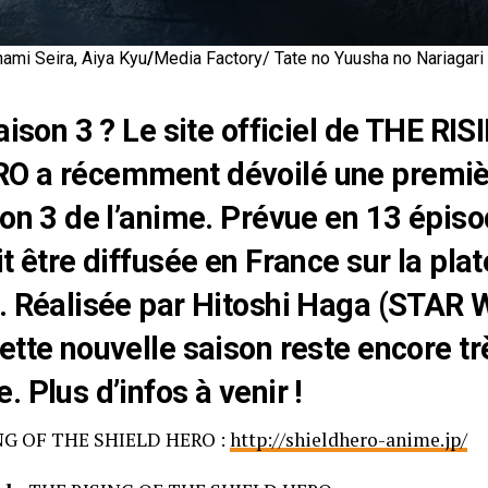
ami Seira, Aiya Kyu
/
Media Factory/ Tate no Yuusha no Nariagari
saison 3 ? Le site officiel de THE RI
O a récemment dévoilé une premièr
son 3 de l’anime. Prévue en 13 épiso
it être diffusée en France sur la pl
l. Réalisée par Hitoshi Haga (STAR
ette nouvelle saison reste encore tr
 Plus d’infos à venir !
NG OF THE SHIELD HERO :
http://shieldhero-anime.jp/