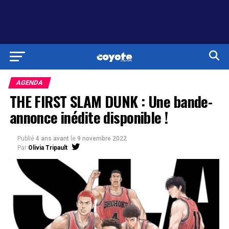
AGENDA
THE FIRST SLAM DUNK : Une bande-
annonce inédite disponible !
Publié
4 ans avant
le
9 novembre 2022
Par
Olivia Tripault