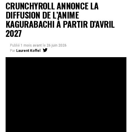
CRUNCHYROLL ANNONCE LA
DIFFUSION DE L’ANIME
KAGURABACHI À PARTIR D’AVRIL
2027
Publié
1 mois avant
le
26 juin 2026
Par
Laurent Koffel
La série très attendue, adaptée de l’œuvre de Takeru
Hokazono, sera diffusée sur Crunchyroll
Après la révélation officielle de son adaptation en
anime, Crunchyroll est fier d’annoncer l’acquisition
de
Kagurabachi
, d’après le manga de
Takeru
Hokazono
. La série est prévue pour avril 2027 et sera
disponible en streaming sur Crunchyroll dans le monde
entier, à l’exception du Japon, de la Chine continentale,
de la Corée du Nord et de la Corée du Sud.