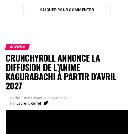
CLIQUER POUR COMMENTER
AGENDA
CRUNCHYROLL ANNONCE LA
DIFFUSION DE L’ANIME
KAGURABACHI À PARTIR D’AVRIL
2027
Publié
1 mois avant
le
26 juin 2026
Par
Laurent Koffel
La série très attendue, adaptée de l’œuvre de Takeru
Hokazono, sera diffusée sur Crunchyroll