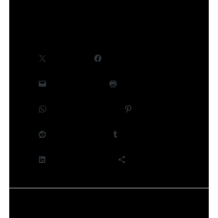
Partager :
X
Facebook
E-mail
Imprimer
WhatsApp
Pinterest
Reddit
Tumblr
LinkedIn
Plus
J’aime ça :