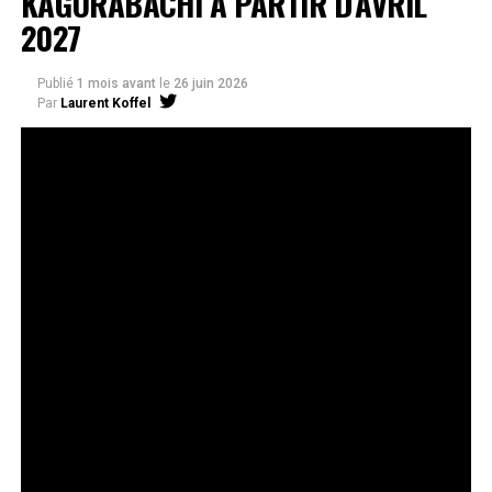
KAGURABACHI À PARTIR D’AVRIL
2027
Publié
1 mois avant
le
26 juin 2026
Par
Laurent Koffel
La série très attendue, adaptée de l’œuvre de Takeru
Hokazono, sera diffusée sur Crunchyroll
Après la révélation officielle de son adaptation en
anime, Crunchyroll est fier d’annoncer l’acquisition
de
Kagurabachi
, d’après le manga de
Takeru
Hokazono
. La série est prévue pour avril 2027 et sera
disponible en streaming sur Crunchyroll dans le monde
entier, à l’exception du Japon, de la Chine continentale,
de la Corée du Nord et de la Corée du Sud.
Kagurabachi
s’est rapidement imposé comme l’un des
nouveaux titres les plus remarqués du magazine
Weekly