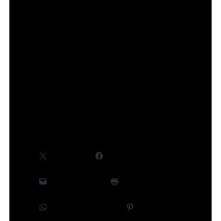
Des informations complémentaires, notamment
concernant le cast et la production, seront
communiquées ultérieurement.
©Takeru Hokazono/SHUEISHA,Project Kagurabachi
Partager :
X
Facebook
E-mail
Imprimer
WhatsApp
Pinterest