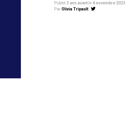
Publié
3 ans avant
le
4 novembre 2023
Par
Olivia Tripault
©遠藤達哉／集英社・S
©Bandai Namco Enter
Anya
au con
Operation 
annoncé sa 
prochain au
PlayStation
occidentaux
retrouver l