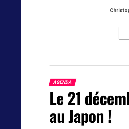
Christo
AGENDA
Le 21 décem
au Japon !