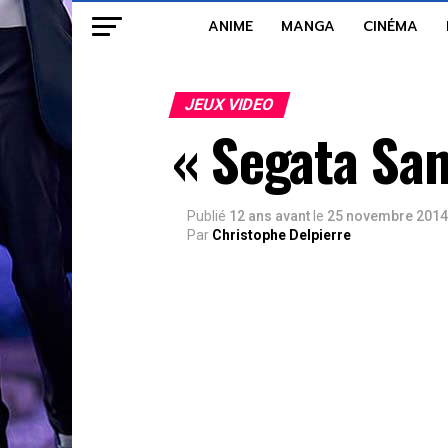
ANIME
MANGA
CINÉMA
JEUX VIDEO
« Segata San
Publié
12 ans avant
le
25 novembre 2014
Par
Christophe Delpierre