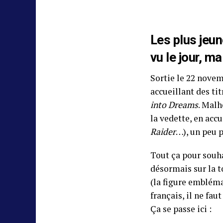
Les plus jeun
vu le jour, m
Sortie le 22 novem
accueillant des t
into Dreams
. Malh
la vedette, en acc
Raider
…), un peu 
Tout ça pour souha
désormais sur la t
(la figure embléma
français, il ne fau
Ça se passe ici :