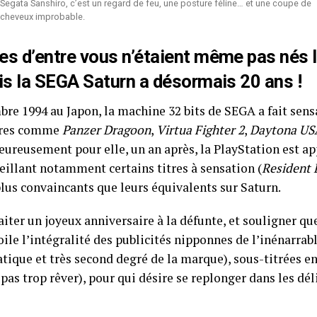
Segata Sanshiro, c’est un regard de feu, une posture féline… et une coupe de
cheveux improbable.
es d’entre vous n’étaient même pas nés l
ais la SEGA Saturn a désormais 20 ans !
bre 1994 au Japon, la machine 32 bits de SEGA a fait sens
itres comme
Panzer Dragoon
,
Virtua Fighter 2
,
Daytona US
eureusement pour elle, un an après, la PlayStation est app
ueillant notamment certains titres à sensation (
Resident 
plus convaincants que leurs équivalents sur Saturn.
iter un joyeux anniversaire à la défunte, et souligner qu
oile l’intégralité des publicités nipponnes de l’inénarra
tique et très second degré de la marque), sous-titrées en
t pas trop rêver), pour qui désire se replonger dans les dél