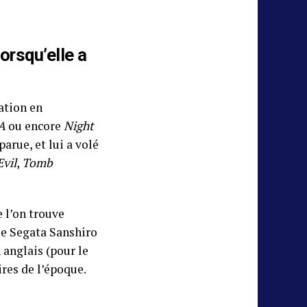
orsqu’elle a
ation en
A
ou encore
Night
arue, et lui a volé
Evil
,
Tomb
e l’on trouve
ble Segata Sanshiro
 anglais (pour le
ires de l’époque.