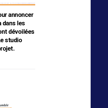
pour annoncer
a dans les
ont dévoilées
Le studio
rojet.
umblr