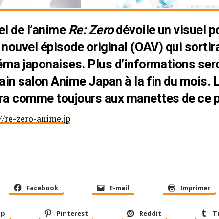
iel de l’anime
Re: Zero
dévoile un visuel 
n nouvel épisode original (OAV) qui sortir
néma japonaises. Plus d’informations ser
ain salon Anime Japan à la fin du mois. 
ra comme toujours aux manettes de ce p
//re-zero-anime.jp
Facebook
E-mail
Imprimer
pp
Pinterest
Reddit
T