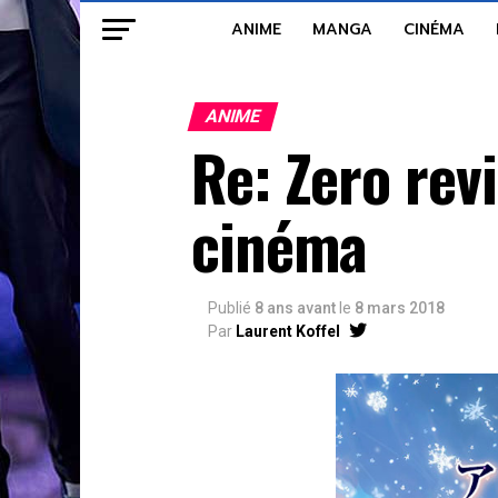
ANIME
MANGA
CINÉMA
ANIME
Re: Zero rev
cinéma
Publié
8 ans avant
le
8 mars 2018
Par
Laurent Koffel