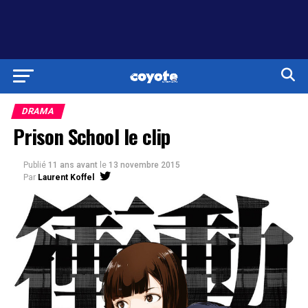
DRAMA
Prison School le clip
Publié
11 ans avant
le
13 novembre 2015
Par
Laurent Koffel