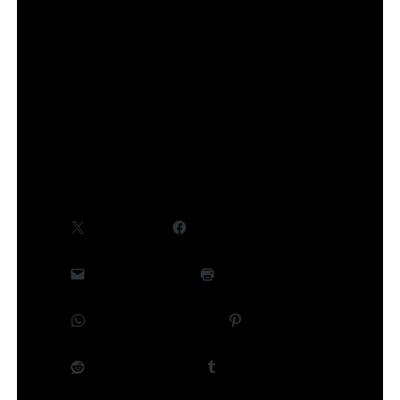
concernant le cast et la production, seront
communiquées ultérieurement.
©Takeru Hokazono/SHUEISHA,Project Kagurabachi
Partager :
X
Facebook
E-mail
Imprimer
WhatsApp
Pinterest
Reddit
Tumblr