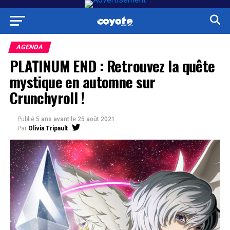
AGENDA
PLATINUM END : Retrouvez la quête
mystique en automne sur
Crunchyroll !
Publié
5 ans avant
le
25 août 2021
Par
Olivia Tripault