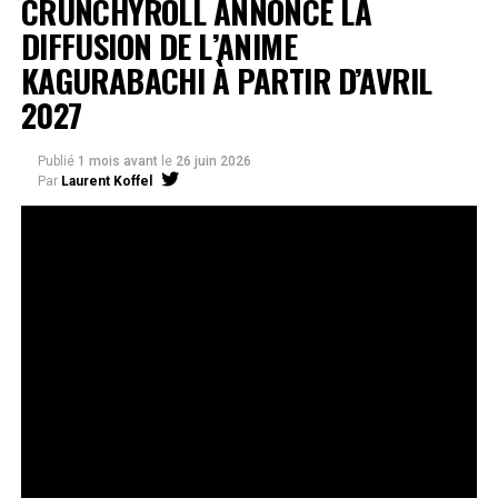
CRUNCHYROLL ANNONCE LA
DIFFUSION DE L’ANIME
KAGURABACHI À PARTIR D’AVRIL
2027
Publié
1 mois avant
le
26 juin 2026
Par
Laurent Koffel
La série très attendue, adaptée de l’œuvre de Takeru
Hokazono, sera diffusée sur Crunchyroll
Après la révélation officielle de son adaptation en
anime, Crunchyroll est fier d’annoncer l’acquisition
de
Kagurabachi
, d’après le manga de
Takeru
Hokazono
. La série est prévue pour avril 2027 et sera
disponible en streaming sur Crunchyroll dans le monde
entier, à l’exception du Japon, de la Chine continentale,
de la Corée du Nord et de la Corée du Sud.