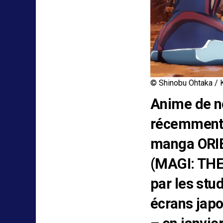
© Shinobu Ohtaka / 
Anime de no
récemment d
manga ORI
(MAGI: THE
par les stud
écrans japo