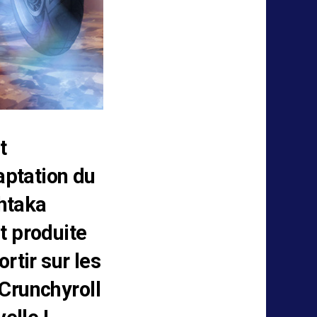
t
aptation du
htaka
t produite
rtir sur les
 Crunchyroll