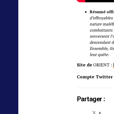
Résumé offi
d’effroyables
nature maléfi
combattants s
renversent l’
descendant de
Ensemble, ils
leur quête.
Site de
ORIENT :
Compte Twitter
Partager :
X