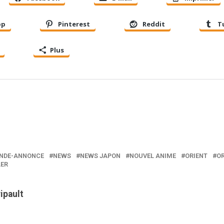
pp
Pinterest
Reddit
T
Plus
NDE-ANNONCE
NEWS
NEWS JAPON
NOUVEL ANIME
ORIENT
O
LER
ripault