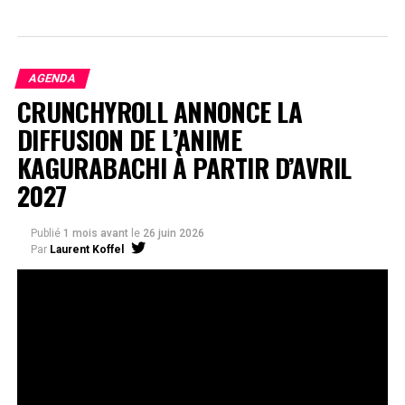
AGENDA
CRUNCHYROLL ANNONCE LA
DIFFUSION DE L’ANIME
KAGURABACHI À PARTIR D’AVRIL
2027
Publié
1 mois avant
le
26 juin 2026
Par
Laurent Koffel
La série très attendue, adaptée de l’œuvre de Takeru
Hokazono, sera diffusée sur Crunchyroll
Après la révélation officielle de son adaptation en
anime, Crunchyroll est fier d’annoncer l’acquisition