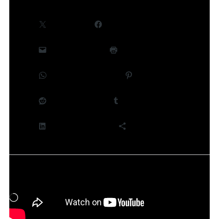
X
Facebook
E-mail
Imprimer
WhatsApp
Pinterest
Reddit
Tumblr
LinkedIn
Plus
J’aime ça :
Chargement…