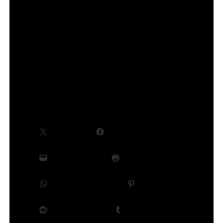
concernant le cast et la production, seront
communiquées ultérieurement.
©Takeru Hokazono/SHUEISHA,Project Kagurabachi
Partager :
X
Facebook
E-mail
Imprimer
WhatsApp
Pinterest
Reddit
Tumblr