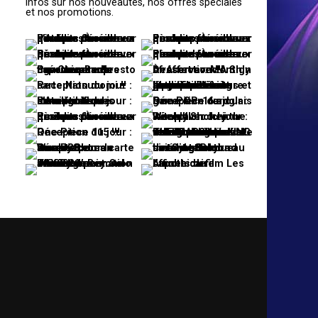
infos sur nos nouveautés, nos offres spéciales
et nos promotions.