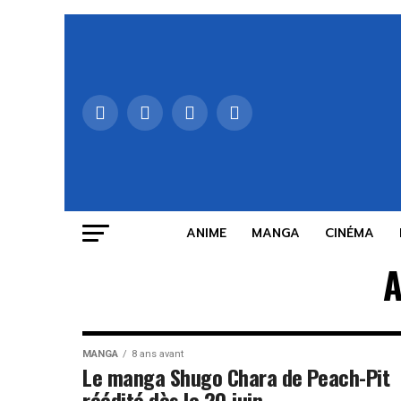
ANIME
MANGA
CINÉMA
A
MANGA
8 ans avant
Le manga Shugo Chara de Peach-Pit
réédité dès le 20 juin